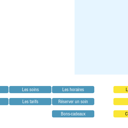
Les soins
Les horaires
L
Les tarifs
Réserver un soin
Bons-cadeaux
C