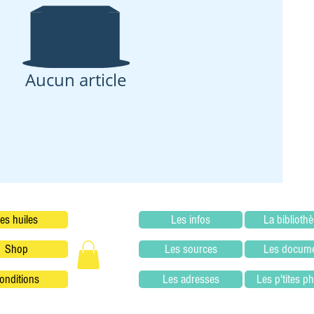
Aucun article
es huiles
Les infos
La biblioth
Shop
Les sources
Les docum
onditions
Les adresses
Les p'tites p