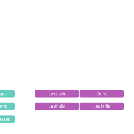
èque
Le coach
L'offre
ents
Le studio
Les tarifs
hrases