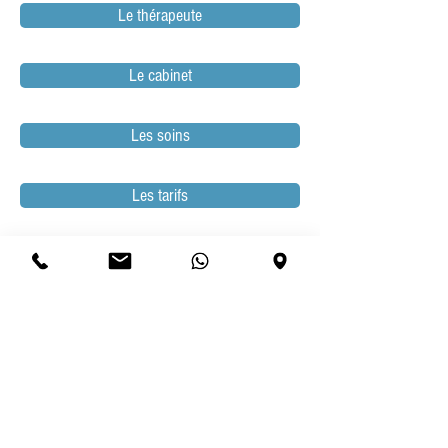
Le thérapeute
Le cabinet
Les soins
Les tarifs
Les horaires
Réserver un soin
Bons-cadeaux
Les huiles