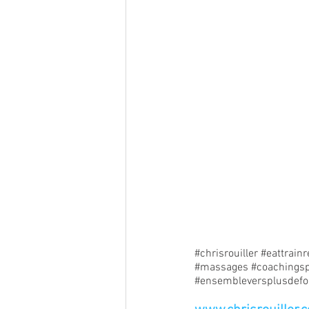
#chrisrouiller
#eattrainr
#massages
#coachingsp
#ensembleversplusdefo