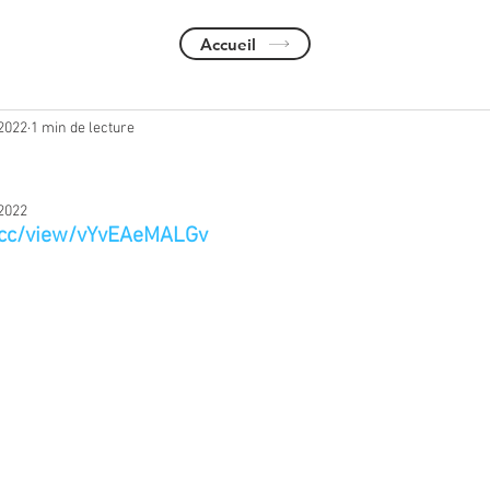
Accueil
 2022
1 min de lecture
 2022
e.cc/view/vYvEAeMALGv