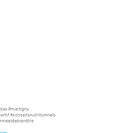
elax
#martigny
ortif
#conseilsnutritionnels
rmeetdebienêtre