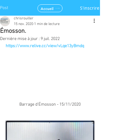
S'inscrire
Post
Accueil
chrisrouiller
15 nov. 2020
1 min de lecture
Émosson.
Dernière mise à jour :
9 juil. 2022
https://www.relive.cc/view/vLqe13yBmdq
Barrage d'Émosson - 15/11/2020